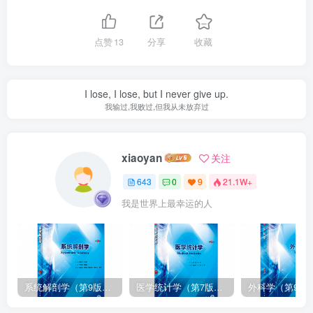
点赞
13
分享
收藏
I lose, I lose, but I never give up.
我输过,我败过,但我从未放弃过
xiaoyan
关注
643
0
9
21.1W+
我是世界上最幸运的人
系统解剖学（第9版）丁文龙主编_人卫版教材.PDF电子书下载
医学统计学（第7版）李康主编_人卫版教材.PDF电子书下载