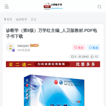
首页
临床医学
正文
诊断学（第9版）万学红主编_人卫版教材.PDF电
子书下载
xiaoyan
关注
私信
4年前更新
0
2640
13