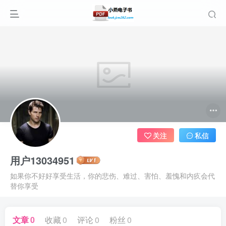
关注
私信
用户13034951
如果你不好好享受生活，你的悲伤、难过、害怕、羞愧和内疚会代
替你享受
文章
0
收藏
0
评论
0
粉丝
0