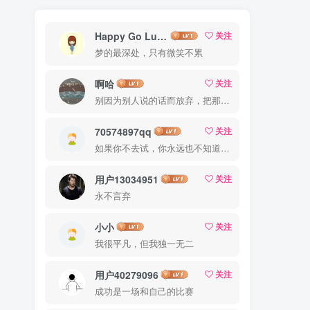
Happy Go Lucky
关注
梦的最深处，只有微笑不累
啊哈
关注
别因为别人说的话而放弃，把那些话当做加倍努力的动力
70574897qq
关注
如果你不去试，你永远也不知道结果，所以去试试吧
用户13034951
关注
永不言弃
小小
关注
我很平凡，但我独一无二
用户40279096
关注
成功是一场和自己的比赛