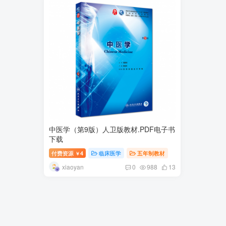
中医学（第9版）人卫版教材.PDF电子书
下载
付费资源
4
临床医学
五年制教材
￥
xiaoyan
0
988
13