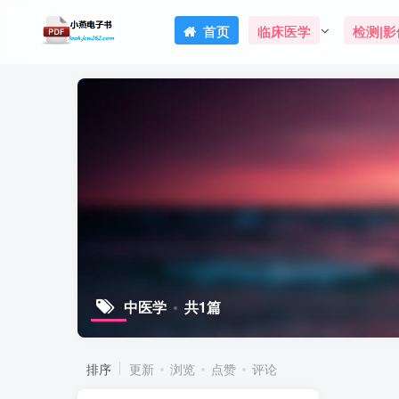
首页
临床医学
检测|影
中医学
共1篇
排序
更新
浏览
点赞
评论