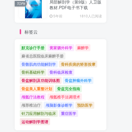
局部解剖学（第9版）人卫版
TOP8
教材.PDF电子书下载
5年前
1810人已阅读
标签云
默克诊疗手册
黄家驷外科学
麻醉学
麻省总医院临床麻醉手册
骨骼肌肉功能解剖学
骨科疾病的矫形按摩
骨科基础科学
骨科临床检查
骨盆解剖及功能训练图
骨盆肿瘤外科学
骨盆美人重整计划
骨盆完全指南
颅骶疗法教程
颅骶椎手法调理术
颅荐椎治疗
颅脑影像诊断学
预防医学
针刀应用解剖与临床
重症医学
运动解剖学图谱