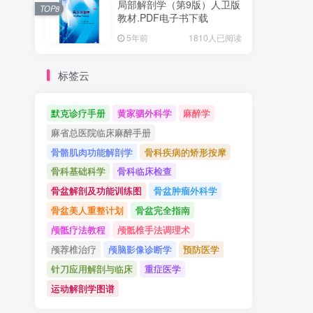
局部解剖学（第9版）人卫版
TOP8
教材.PDF电子书下载
5年前
1810人已阅读
标签云
默克诊疗手册
黄家驷外科学
麻醉学
麻省总医院临床麻醉手册
骨骼肌肉功能解剖学
骨科疾病的矫形按摩
骨科基础科学
骨科临床检查
骨盆解剖及功能训练图
骨盆肿瘤外科学
骨盆美人重整计划
骨盆完全指南
颅骶疗法教程
颅骶椎手法调理术
颅荐椎治疗
颅脑影像诊断学
预防医学
针刀应用解剖与临床
重症医学
运动解剖学图谱