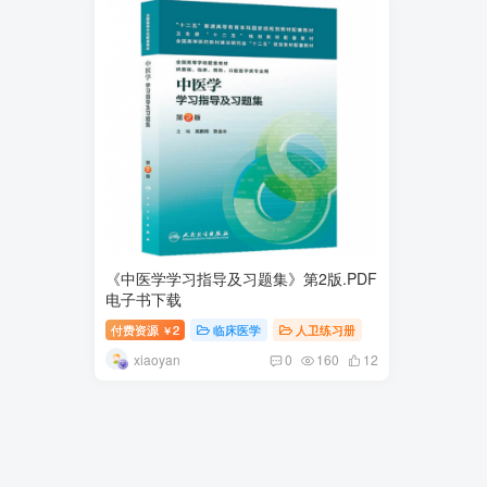
《中医学学习指导及习题集》第2版.PDF
电子书下载
付费资源
2
临床医学
人卫练习册
￥
xiaoyan
0
160
12