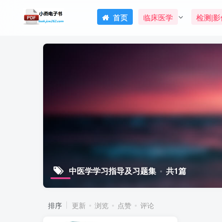
首页
临床医学
检测|影
中医学学习指导及习题集
共1篇
排序
更新
浏览
点赞
评论