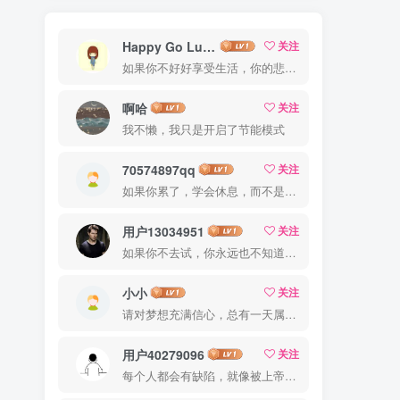
Happy Go Lucky
关注
如果你不好好享受生活，你的悲伤、难过、害怕、羞愧和内疚会代替你享受
啊哈
关注
我不懒，我只是开启了节能模式
70574897qq
关注
如果你累了，学会休息，而不是放弃
用户13034951
关注
如果你不去试，你永远也不知道结果，所以去试试吧
小小
关注
请对梦想充满信心，总有一天属于你的彩虹会在天空微笑
用户40279096
关注
每个人都会有缺陷，就像被上帝咬过的苹果，有的人缺陷比较大，正是因为上帝特别喜欢他的芬芳