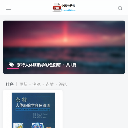
奈特人体胚胎学彩色图谱
共1篇
排序
更新
浏览
点赞
评论