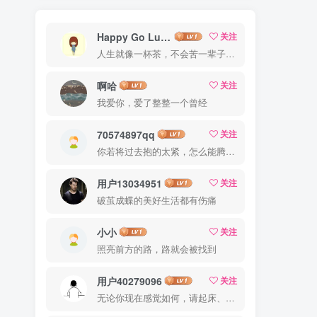
Happy Go Lucky
关注
人生就像一杯茶，不会苦一辈子，但总会苦一阵子
啊哈
关注
我爱你，爱了整整一个曾经
70574897qq
关注
你若将过去抱的太紧，怎么能腾出手来拥抱现在？
用户13034951
关注
破茧成蝶的美好生活都有伤痛
小小
关注
照亮前方的路，路就会被找到
用户40279096
关注
无论你现在感觉如何，请起床、穿好衣服然后为你的梦想而奋斗