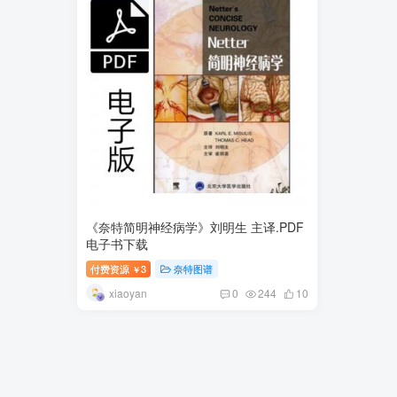
《奈特简明神经病学》刘明生 主译.PDF
电子书下载
付费资源
3
奈特图谱
￥
xiaoyan
0
244
10