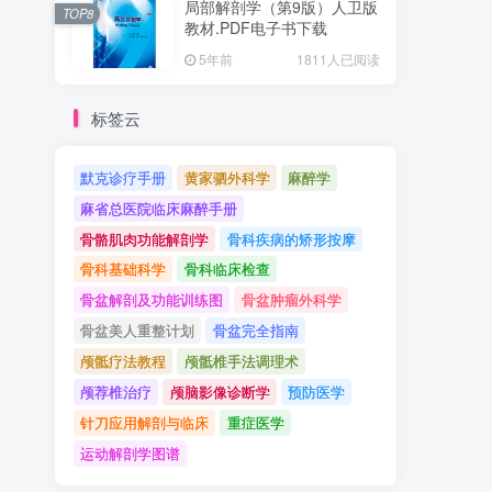
局部解剖学（第9版）人卫版
TOP8
教材.PDF电子书下载
5年前
1811人已阅读
标签云
默克诊疗手册
黄家驷外科学
麻醉学
麻省总医院临床麻醉手册
骨骼肌肉功能解剖学
骨科疾病的矫形按摩
骨科基础科学
骨科临床检查
骨盆解剖及功能训练图
骨盆肿瘤外科学
骨盆美人重整计划
骨盆完全指南
颅骶疗法教程
颅骶椎手法调理术
颅荐椎治疗
颅脑影像诊断学
预防医学
针刀应用解剖与临床
重症医学
运动解剖学图谱