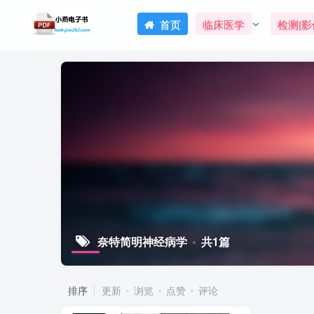
首页
临床医学
检测|影
奈特简明神经病学
共1篇
排序
更新
浏览
点赞
评论