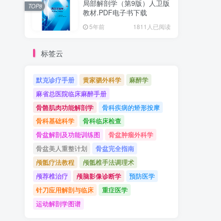
局部解剖学（第9版）人卫版
TOP8
教材.PDF电子书下载
5年前
1811人已阅读
标签云
默克诊疗手册
黄家驷外科学
麻醉学
麻省总医院临床麻醉手册
骨骼肌肉功能解剖学
骨科疾病的矫形按摩
骨科基础科学
骨科临床检查
骨盆解剖及功能训练图
骨盆肿瘤外科学
骨盆美人重整计划
骨盆完全指南
颅骶疗法教程
颅骶椎手法调理术
颅荐椎治疗
颅脑影像诊断学
预防医学
针刀应用解剖与临床
重症医学
运动解剖学图谱