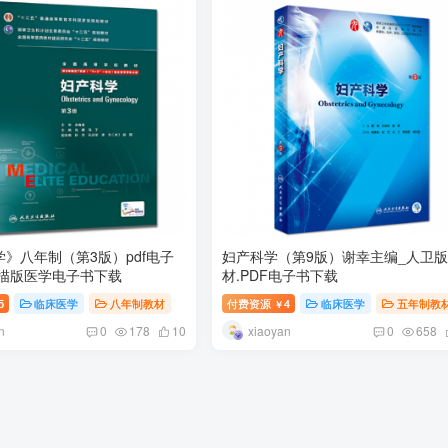
》八年制（第3版）pdf电子
妇产科学（第9版）谢幸主编_人卫
扫描版医学电子书下载
材.PDF电子书下载
5
临床医学
八年制教材
付费资源
4
临床医学
五年制教
￥
n
xiaoyan
0
178
10
0
658