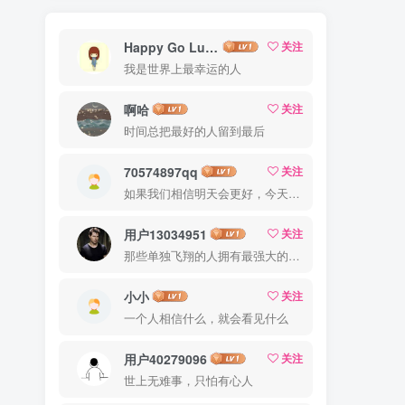
Happy Go Lucky
关注
我是世界上最幸运的人
啊哈
关注
时间总把最好的人留到最后
70574897qq
关注
如果我们相信明天会更好，今天就能承受艰辛
用户13034951
关注
那些单独飞翔的人拥有最强大的翅膀
小小
关注
一个人相信什么，就会看见什么
用户40279096
关注
世上无难事，只怕有心人