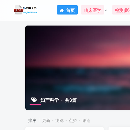
首页
临床医学
检测|影
妇产科学
共3篇
排序
更新
浏览
点赞
评论