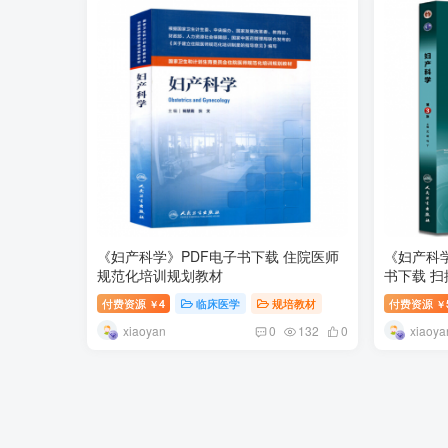
《妇产科学》PDF电子书下载 住院医师
《妇产科学
规范化培训规划教材
书下载 
付费资源
4
临床医学
规培教材
付费资源
￥
￥
xiaoyan
xiaoya
0
132
0