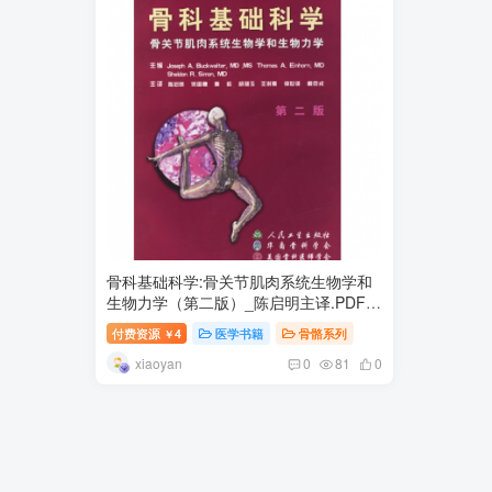
骨科基础科学:骨关节肌肉系统生物学和
生物力学（第二版）_陈启明主译.PDF电
子书下载
付费资源
4
医学书籍
骨骼系列
￥
xiaoyan
0
81
0