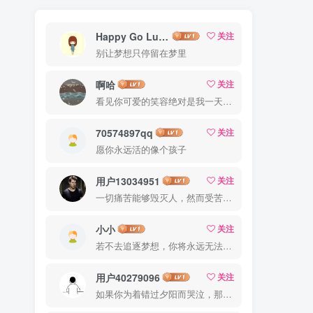
Happy Go Lucky
关注
别让梦想只停留在梦里
啊哈
关注
看见你可爱的笑容绝对是我一天中最美好的事
70574897qq
关注
愿你永远活的像个孩子
用户13034951
关注
一切痛苦能够毁灭人，然而受苦的人也能把痛苦消灭
小小
关注
若不去追逐梦想，你将永远无法抓住梦想
用户40279096
关注
如果你为着错过夕阳而哭泣，那么你就要错群星了