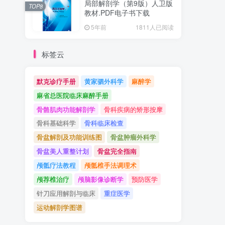
局部解剖学（第9版）人卫版
TOP8
教材.PDF电子书下载
5年前
1811人已阅读
标签云
默克诊疗手册
黄家驷外科学
麻醉学
麻省总医院临床麻醉手册
骨骼肌肉功能解剖学
骨科疾病的矫形按摩
骨科基础科学
骨科临床检查
骨盆解剖及功能训练图
骨盆肿瘤外科学
骨盆美人重整计划
骨盆完全指南
颅骶疗法教程
颅骶椎手法调理术
颅荐椎治疗
颅脑影像诊断学
预防医学
针刀应用解剖与临床
重症医学
运动解剖学图谱