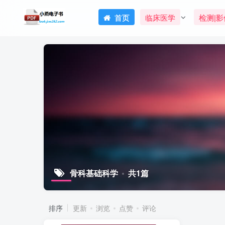
首页
临床医学
检测|影
骨科基础科学
共1篇
排序
更新
浏览
点赞
评论