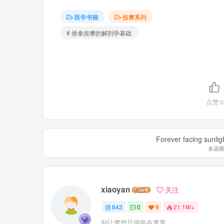
医学书籍
按摩系列
# 推拿按摩的解剖学基础
点赞
0
Forever facing sunlig
永远
xiaoyan
关注
643
0
9
21.1W+
别让梦想只停留在梦里