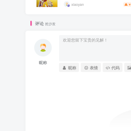
xiaoyan
￥
评论
抢沙发
昵称
昵称
表情
代码