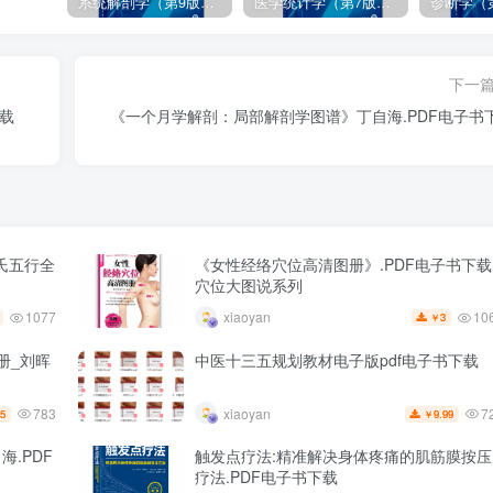
系统解剖学（第9版）丁文龙主编_人卫版教材.PDF电子书下载
医学统计学（第7版）李康主编_人卫版教材.PDF电子书下载
下一
下载
《一个月学解剖：局部解剖学图谱》丁自海.PDF电子书
氏五行全
《女性经络穴位高清图册》.PDF电子书下载
穴位大图说系列
1077
10
xiaoyan
3
￥
册_刘晖
中医十三五规划教材电子版pdf电子书下载
783
7
xiaoyan
5
9.99
￥
.PDF
触发点疗法:精准解决身体疼痛的肌筋膜按压
疗法.PDF电子书下载