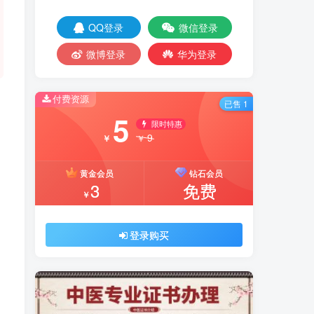
QQ登录
微信登录
微博登录
华为登录
付费资源
已售 1
5
限时特惠
9
￥
￥
黄金会员
钻石会员
3
免费
￥
登录购买