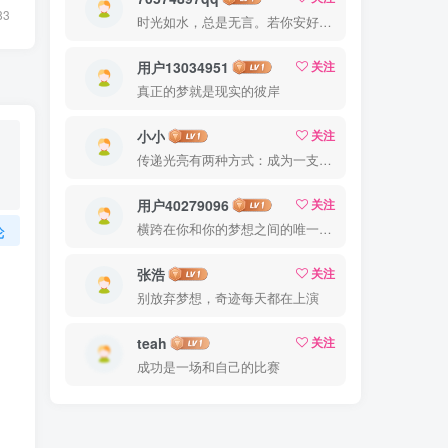
83
时光如水，总是无言。若你安好，便是晴天
用户13034951
关注
真正的梦就是现实的彼岸
小小
关注
传递光亮有两种方式：成为一支蜡烛或当一面镜子
用户40279096
关注
横跨在你和你的梦想之间的唯一的东西就是奋力拼搏
论
张浩
关注
别放弃梦想，奇迹每天都在上演
teah
关注
成功是一场和自己的比赛