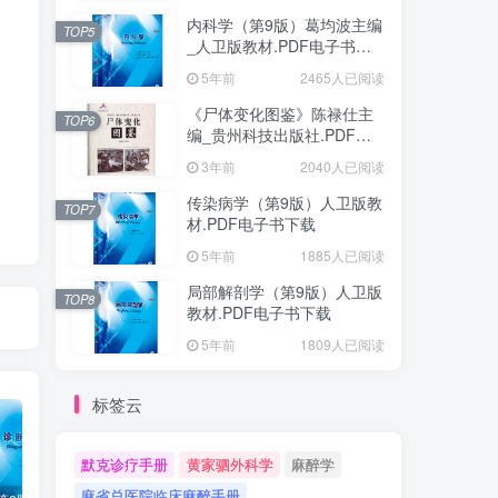
内科学（第9版）葛均波主编
TOP5
_人卫版教材.PDF电子书下
载
5年前
2465人已阅读
《尸体变化图鉴》陈禄仕主
TOP6
编_贵州科技出版社.PDF电
子书下载
3年前
2040人已阅读
传染病学（第9版）人卫版教
TOP7
材.PDF电子书下载
5年前
1885人已阅读
局部解剖学（第9版）人卫版
TOP8
教材.PDF电子书下载
5年前
1809人已阅读
标签云
默克诊疗手册
黄家驷外科学
麻醉学
麻省总医院临床麻醉手册