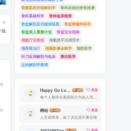
诊断学（第9版）万学红主编_人卫版教材.PDF电子书下载
外科学（第9版）陈孝平主编_人卫版教材.PDF电子书下载
内科学（第9版）葛均波主编_人卫版教材.PDF电子书下载
骨骼肌肉功能解剖学
骨科疾病的矫形按摩
骨科基础科学
骨科临床检查
篇
骨盆解剖及功能训练图
骨盆肿瘤外科学
下载
骨盆美人重整计划
骨盆完全指南
颅骶疗法教程
颅骶椎手法调理术
颅荐椎治疗
颅脑影像诊断学
预防医学
针刀应用解剖与临床
重症医学
运动解剖学图谱
69
Happy Go Lucky
关注
每个人都存在着那部分为别人而活的自己
23
啊哈
关注
人生很简单，做了决定就不要后悔
70574897qq
关注