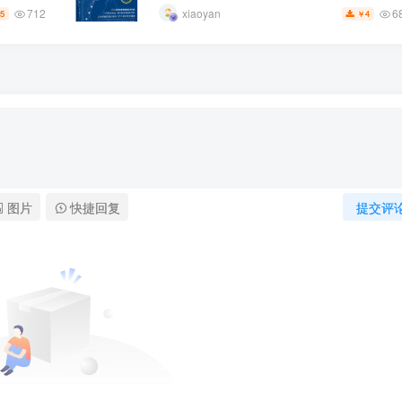
712
6
xiaoyan
5
4
￥
图片
快捷回复
提交评