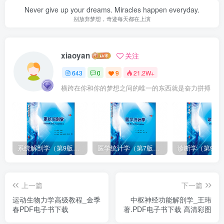
Never give up your dreams. Miracles happen everyday.
别放弃梦想，奇迹每天都在上演
xiaoyan
关注
643
0
9
21.2W+
横跨在你和你的梦想之间的唯一的东西就是奋力拼搏
系统解剖学（第9版）丁文龙主编_人卫版教材.PDF电子书下载
医学统计学（第7版）李康主编_人卫版教材.PDF电子书下载
上一篇
下一篇
运动生物力学高级教程_金季
中枢神经功能解剖学_王玮
春PDF电子书下载
著.PDF电子书下载 高清彩图