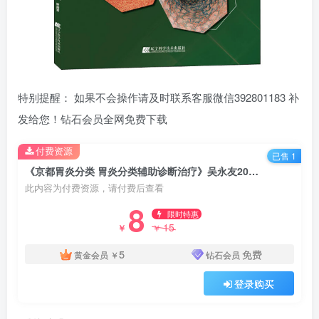
特别提醒： 如果不会操作请及时联系客服微信392801183 补
发给您！钻石会员全网免费下载
付费资源
已售 1
《京都胃炎分类 胃炎分类辅助诊断治疗》吴永友2018译.PDF电子书下载
此内容为付费资源，请付费后查看
8
限时特惠
15
￥
￥
5
免费
黄金会员
￥
钻石会员
登录购买