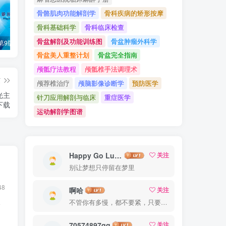
骨骼肌肉功能解剖学
骨科疾病的矫形按摩
骨科基础科学
骨科临床检查
骨盆解剖及功能训练图
骨盆肿瘤外科学
诊断学（第9版）万学红主编_人卫版教材.PDF电子书下载
外科学（第9版）陈孝平主编_人卫版教材.PDF电子书下载
内科学（第9版）葛均波主编_人卫版教材.PDF电子书下载
骨盆美人重整计划
骨盆完全指南
颅骶疗法教程
颅骶椎手法调理术
篇
颅荐椎治疗
颅脑影像诊断学
预防医学
光主
针刀应用解剖与临床
重症医学
下载
运动解剖学图谱
Happy Go Lucky
关注
别让梦想只停留在梦里
48
啊哈
关注
不管你有多慢，都不要紧，只要你有决心，你最终都会到达想去的地方
F
70574897qq
关注