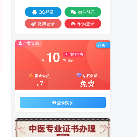
QQ登录
微信登录
微博登录
华为登录
付费资源
已售 1
10
限时特惠
35
￥
￥
黄金会员
钻石会员
7
免费
￥
登录购买