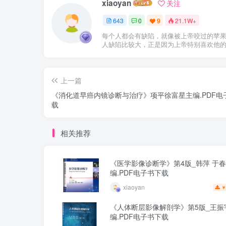
xiaoyan
关注
643
0
9
21.1W+
每个人都会有缺陷，就像被上帝咬过的苹
人缺陷比较大，正是因为上帝特别喜欢他
上一篇
《消化道早癌内镜诊断与治疗》项平徐富星主编.PDF电
载
相关推荐
《医学影像诊断学》第4版_韩萍 于
编.PDF电子书下载
xiaoyan
￥
《人体断层影像解剖学》第5版_王振
编.PDF电子书下载