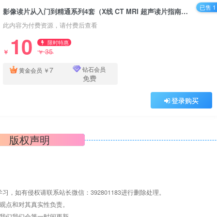
已售 1
影像读片从入门到精通系列4套（X线 CT MRI 超声读片指南）PDF电子书下载
此内容为付费资源，请付费后查看
10
限时特惠
35
￥
￥
7
钻石会员
黄金会员
￥
免费
登录购买
版权声明
，如有侵权请联系站长微信：392801183进行删除处理。
其观点和对其真实性负责。
系我们我们会第一时间更新。