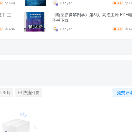
449
4
xiaoyan
4
4
￥
中 主
《断层影像解剖学》第3版_高艳主译.PDF
子书下载
436
4
xiaoyan
4
6
￥
图片
快捷回复
提交评