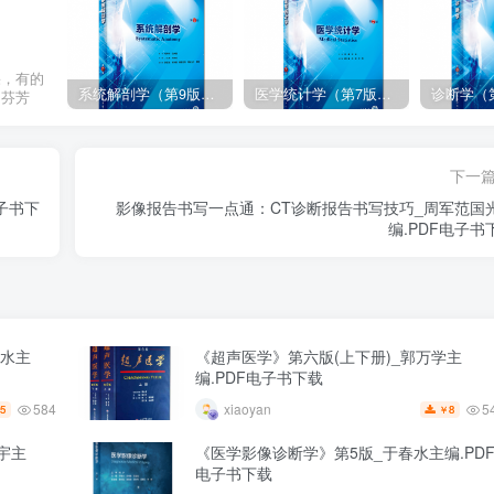
果，有的
系统解剖学（第9版）丁文龙主编_人卫版教材.PDF电子书下载
医学统计学（第7版）李康主编_人卫版教材.PDF电子书下载
的芬芳
下一
子书下
影像报告书写一点通：CT诊断报告书写技巧_周军范国
编.PDF电子书
春水主
《超声医学》第六版(上下册)_郭万学主
编.PDF电子书下载
584
5
xiaoyan
5
8
￥
宇主
《医学影像诊断学》第5版_于春水主编.PD
电子书下载