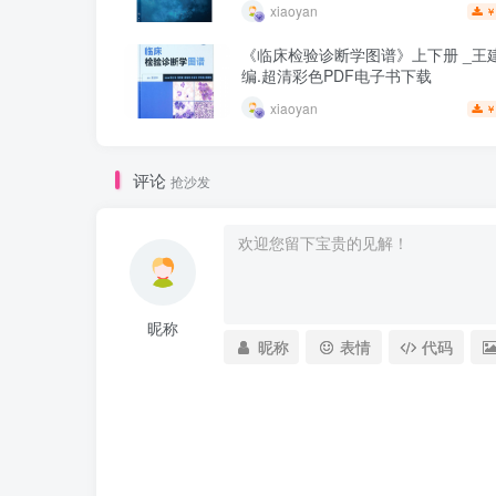
xiaoyan
￥
《临床检验诊断学图谱》上下册 _王建
编.超清彩色PDF电子书下载
xiaoyan
￥
评论
抢沙发
昵称
昵称
表情
代码