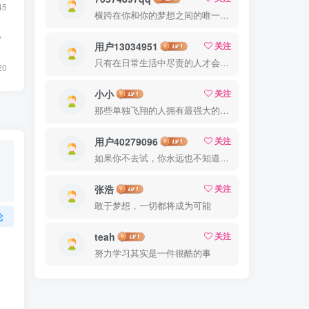
45
横跨在你和你的梦想之间的唯一的东西就是奋力拼搏
电
用户13034951
关注
只有在日常生活中尽责的人才会在重大时刻尽责
20
小小
关注
那些单独飞翔的人拥有最强大的翅膀
用户40279096
关注
如果你不去试，你永远也不知道结果，所以去试试吧
张浩
关注
敢于梦想，一切都将成为可能
论
teah
关注
努力学习其实是一件很酷的事