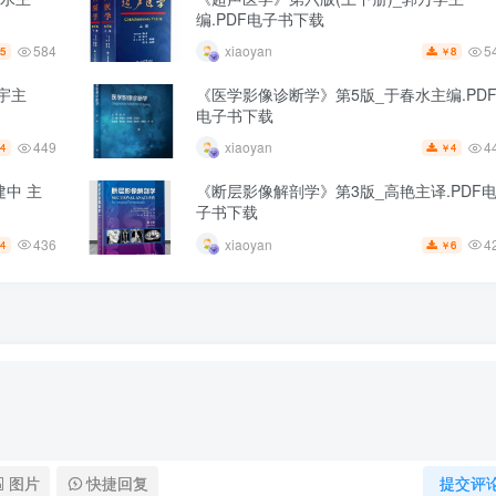
编.PDF电子书下载
584
5
xiaoyan
5
8
￥
宇主
《医学影像诊断学》第5版_于春水主编.PD
电子书下载
449
4
xiaoyan
4
4
￥
中 主
《断层影像解剖学》第3版_高艳主译.PDF
子书下载
436
4
xiaoyan
4
6
￥
图片
快捷回复
提交评