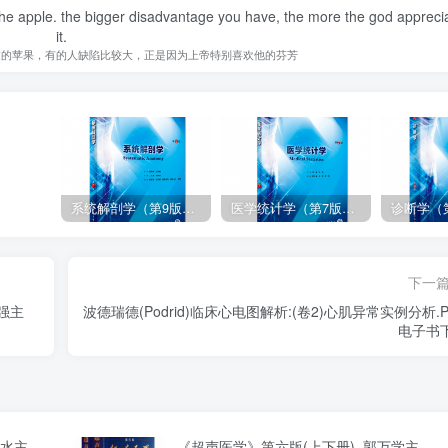
 the apple. the bigger disadvantage you have, the more the god appreci
it.
过的苹果，有的人缺陷比较大，正是因为上帝特别喜欢他的芬芳
系统解剖学（第9版）丁文龙主编_人卫版教材.PDF电子书下载
医学统计学（第7版）李康主编_人卫版教材.PDF电子书下载
下一
强主
波德瑞德(Podrid)临床心电图解析:(卷2)心肌异常实例分析.P
电子书
春水主
《超声医学》第六版(上下册)_郭万学主