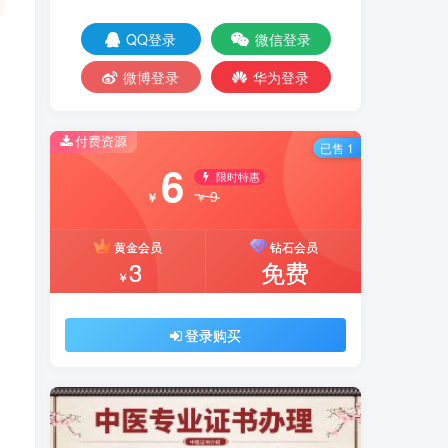
QQ登录
微信登录
微博登录
华为登录
付费资源
已售 1
6
限时特惠
9
￥
￥
黄金会员
钻石会员
3
免费
￥
登录购买