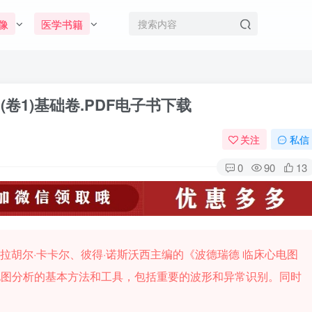
像
医学书籍
:(卷1)基础卷.PDF电子书下载
关注
私信
0
90
13
、拉胡尔·卡卡尔、彼得·诺斯沃西主编的《波德瑞德 临床心电图
电图分析的基本方法和工具，包括重要的波形和异常识别。同时