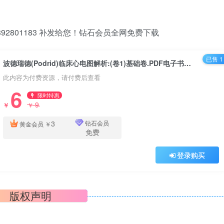
2801183 补发给您！钻石会员全网免费下载
已售 1
波德瑞德(Podrid)临床心电图解析:(卷1)基础卷.PDF电子书下载
此内容为付费资源，请付费后查看
6
限时特惠
9
￥
￥
3
钻石会员
黄金会员
￥
免费
登录购买
版权声明