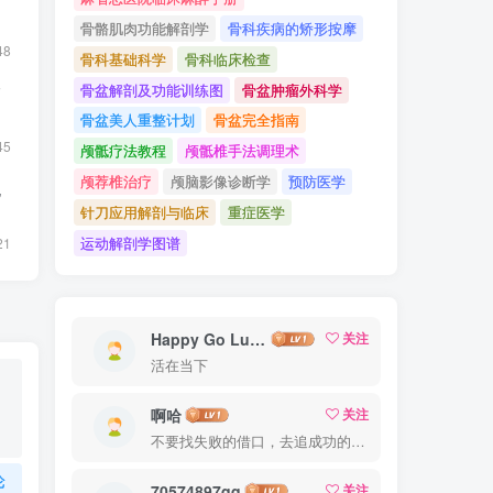
骨骼肌肉功能解剖学
骨科疾病的矫形按摩
48
骨科基础科学
骨科临床检查
骨盆解剖及功能训练图
骨盆肿瘤外科学
F
骨盆美人重整计划
骨盆完全指南
45
颅骶疗法教程
颅骶椎手法调理术
颅荐椎治疗
颅脑影像诊断学
预防医学
电
针刀应用解剖与临床
重症医学
运动解剖学图谱
21
Happy Go Lucky
关注
活在当下
啊哈
关注
不要找失败的借口，去追成功的理由
论
70574897qq
关注