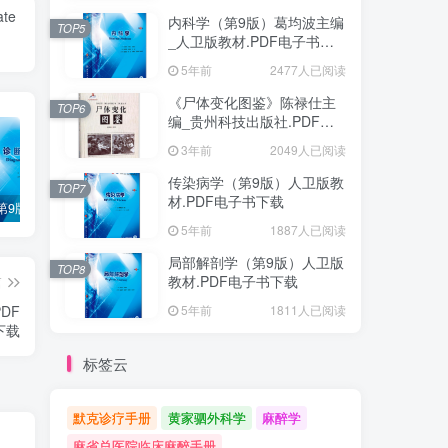
ate
内科学（第9版）葛均波主编
TOP5
_人卫版教材.PDF电子书下
载
5年前
2477人已阅读
《尸体变化图鉴》陈禄仕主
TOP6
编_贵州科技出版社.PDF电
子书下载
3年前
2049人已阅读
传染病学（第9版）人卫版教
TOP7
材.PDF电子书下载
诊断学（第9版）万学红主编_人卫版教材.PDF电子书下载
外科学（第9版）陈孝平主编_人卫版教材.PDF电子书下载
内科学（第9版）葛均波主编_人卫版教材.PDF电子书下载
5年前
1887人已阅读
局部解剖学（第9版）人卫版
TOP8
教材.PDF电子书下载
篇
DF
5年前
1811人已阅读
下载
标签云
默克诊疗手册
黄家驷外科学
麻醉学
麻省总医院临床麻醉手册