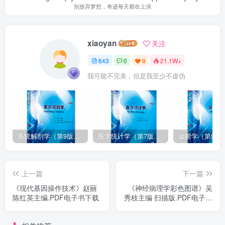
别放弃梦想，奇迹每天都在上演
xiaoyan
关注
643
0
9
21.1W+
我可能不完美，但是我至少不虚伪
系统解剖学（第9版）丁文龙主编_人卫版教材.PDF电子书下载
医学统计学（第7版）李康主编_人卫版教材.PDF电子书下载
上一篇
下一篇
《现代基因操作技术》赵丽
《神经病理学彩色图谱》吴
陈红英主编.PDF电子书下载
秀枝主编 扫描版.PDF电子书
下载