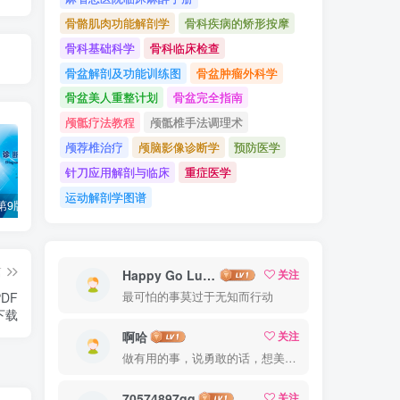
骨骼肌肉功能解剖学
骨科疾病的矫形按摩
骨科基础科学
骨科临床检查
骨盆解剖及功能训练图
骨盆肿瘤外科学
骨盆美人重整计划
骨盆完全指南
颅骶疗法教程
颅骶椎手法调理术
颅荐椎治疗
颅脑影像诊断学
预防医学
针刀应用解剖与临床
重症医学
运动解剖学图谱
诊断学（第9版）万学红主编_人卫版教材.PDF电子书下载
外科学（第9版）陈孝平主编_人卫版教材.PDF电子书下载
内科学（第9版）葛均波主编_人卫版教材.PDF电子书下载
篇
Happy Go Lucky
关注
DF
最可怕的事莫过于无知而行动
下载
啊哈
关注
做有用的事，说勇敢的话，想美好的事，一生足矣
70574897qq
关注