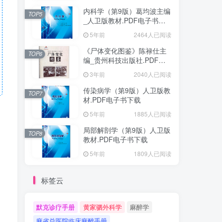
内科学（第9版）葛均波主编
TOP5
_人卫版教材.PDF电子书下
载
5年前
2464人已阅读
《尸体变化图鉴》陈禄仕主
TOP6
编_贵州科技出版社.PDF电
子书下载
3年前
2040人已阅读
传染病学（第9版）人卫版教
TOP7
材.PDF电子书下载
5年前
1885人已阅读
局部解剖学（第9版）人卫版
TOP8
教材.PDF电子书下载
5年前
1809人已阅读
标签云
默克诊疗手册
黄家驷外科学
麻醉学
麻省总医院临床麻醉手册