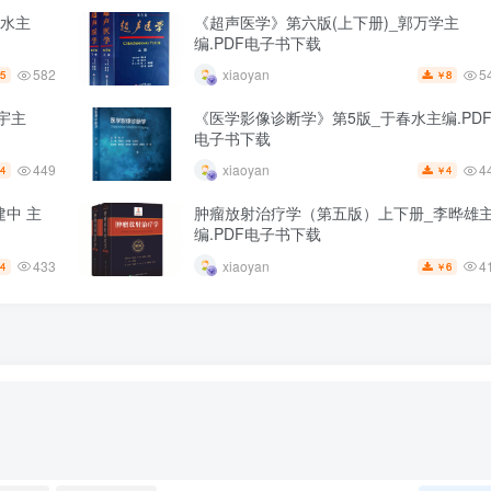
春水主
《超声医学》第六版(上下册)_郭万学主
编.PDF电子书下载
582
5
xiaoyan
5
8
￥
宇主
《医学影像诊断学》第5版_于春水主编.PD
电子书下载
449
4
xiaoyan
4
4
￥
中 主
肿瘤放射治疗学（第五版）上下册_李晔雄
编.PDF电子书下载
433
4
xiaoyan
4
6
￥