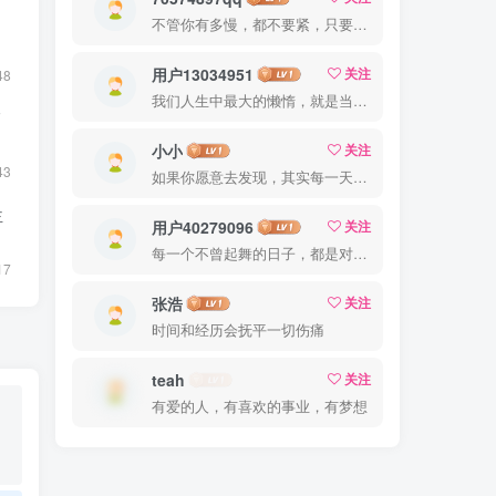
不管你有多慢，都不要紧，只要你有决心，你最终都会到达想去的地方
用户13034951
关注
48
我们人生中最大的懒惰，就是当我们明知自己拥有作出选择的能力，却不去主动改变而是放任它的生活态度
F
小小
关注
43
如果你愿意去发现，其实每一天都很美
主
用户40279096
关注
每一个不曾起舞的日子，都是对生命的辜负
17
张浩
关注
时间和经历会抚平一切伤痛
teah
关注
有爱的人，有喜欢的事业，有梦想