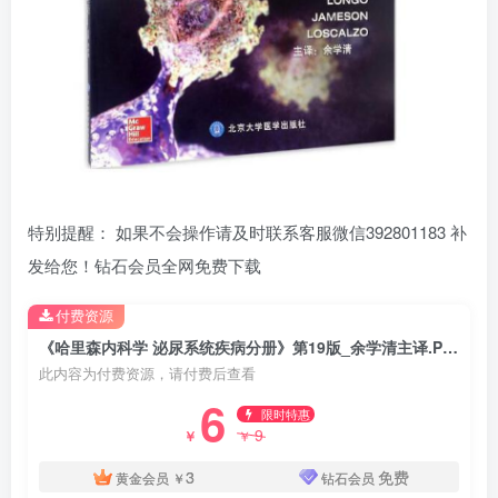
特别提醒： 如果不会操作请及时联系客服微信392801183 补
发给您！钻石会员全网免费下载
付费资源
《哈里森内科学 泌尿系统疾病分册》第19版_余学清主译.PDF电子书下载
此内容为付费资源，请付费后查看
6
限时特惠
9
￥
￥
3
免费
黄金会员
￥
钻石会员