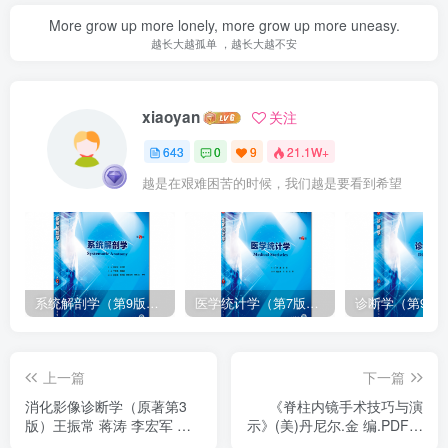
More grow up more lonely, more grow up more uneasy.
越长大越孤单 ，越长大越不安
xiaoyan
关注
643
0
9
21.1W+
越是在艰难困苦的时候，我们越是要看到希望
系统解剖学（第9版）丁文龙主编_人卫版教材.PDF电子书下载
医学统计学（第7版）李康主编_人卫版教材.PDF电子书下载
上一篇
下一篇
消化影像诊断学（原著第3
《脊柱内镜手术技巧与演
版）王振常 蒋涛 李宏军 杨
示》(美)丹尼尔.金 编.PDF电
正汉译.PDF电子书下载
子书下载