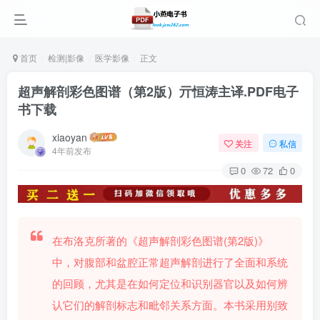
首页
检测|影像
医学影像
正文
超声解剖彩色图谱（第2版）亓恒涛主译.PDF电子
书下载
xiaoyan
关注
私信
4年前发布
0
72
0
在布洛克所著的《超声解剖彩色图谱(第2版)》
中，对腹部和盆腔正常超声解剖进行了全面和系统
的回顾，尤其是在如何定位和识别器官以及如何辨
认它们的解剖标志和毗邻关系方面。本书采用别致