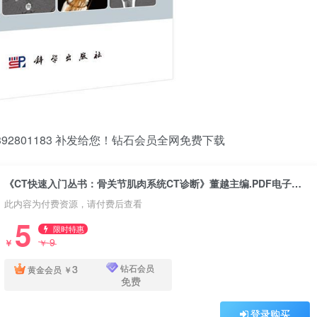
2801183 补发给您！钻石会员全网免费下载
《CT快速入门丛书：骨关节肌肉系统CT诊断》董越主编.PDF电子书下载
此内容为付费资源，请付费后查看
5
限时特惠
9
￥
￥
3
钻石会员
黄金会员
￥
免费
登录购买