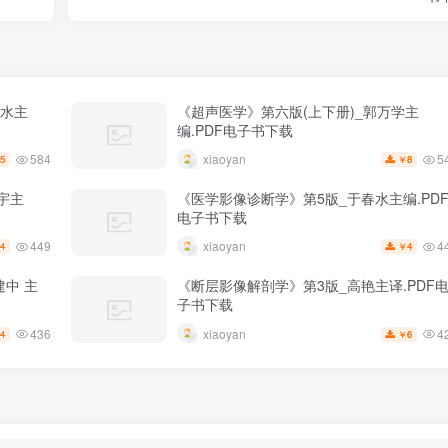
春水主
《超声医学》第六版(上下册)_郭万学主
编.PDF电子书下载
584
5
xiaoyan
5
8
￥
宇主
《医学影像诊断学》第5版_于春水主编.PD
电子书下载
449
4
xiaoyan
4
4
￥
中 主
《断层影像解剖学》第3版_高艳主译.PDF
子书下载
436
4
xiaoyan
4
6
￥