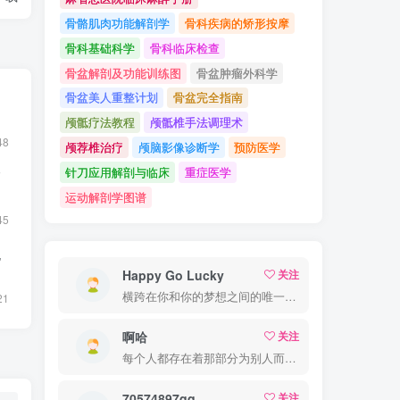
骨骼肌肉功能解剖学
骨科疾病的矫形按摩
骨科基础科学
骨科临床检查
骨盆解剖及功能训练图
骨盆肿瘤外科学
骨盆美人重整计划
骨盆完全指南
颅骶疗法教程
颅骶椎手法调理术
48
颅荐椎治疗
颅脑影像诊断学
预防医学
针刀应用解剖与临床
重症医学
F
运动解剖学图谱
45
电
Happy Go Lucky
关注
横跨在你和你的梦想之间的唯一的东西就是奋力拼搏
21
啊哈
关注
每个人都存在着那部分为别人而活的自己
70574897qq
关注