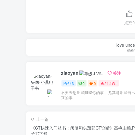
点赞
0
love under
相爱
xiaoyan
关注
643
0
9
21.1W+
不要去想那些阻碍你的事，尤其是那些自
来的事
上一篇
《CT快速入门丛书：颅脑和头颈部CT诊断》高艳主编.P
子书下载