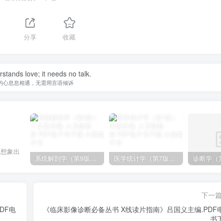
分享
收藏
stands love; it needs no talk.
的心息息相通，无需用言语倾诉
己想象出
系统解剖学（第9版）丁文龙主编_人卫版教材.PDF电子书下载
医学统计学（第7版）李康主编_人卫版教材.PDF电子书下载
下一
DF电
《临床影像诊断必备丛书 X线读片指南》吕国义主编.PDF
书