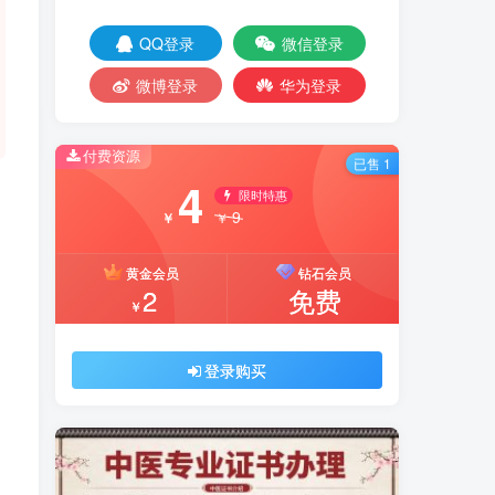
QQ登录
微信登录
微博登录
华为登录
付费资源
已售 1
4
限时特惠
9
￥
￥
黄金会员
钻石会员
2
免费
￥
登录购买