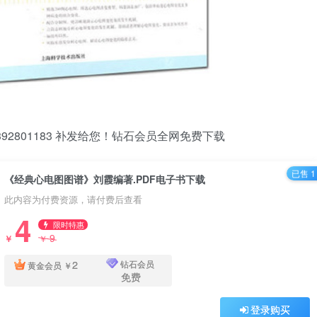
2801183 补发给您！钻石会员全网免费下载
已售 1
《经典心电图图谱》刘霞编著.PDF电子书下载
此内容为付费资源，请付费后查看
4
限时特惠
9
￥
￥
2
钻石会员
黄金会员
￥
免费
登录购买