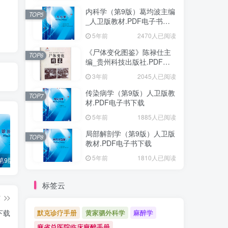
内科学（第9版）葛均波主编
TOP5
_人卫版教材.PDF电子书下
载
5年前
2470人已阅读
《尸体变化图鉴》陈禄仕主
TOP6
编_贵州科技出版社.PDF电
子书下载
3年前
2045人已阅读
传染病学（第9版）人卫版教
TOP7
材.PDF电子书下载
5年前
1885人已阅读
局部解剖学（第9版）人卫版
TOP8
教材.PDF电子书下载
5年前
1810人已阅读
诊断学（第9版）万学红主编_人卫版教材.PDF电子书下载
外科学（第9版）陈孝平主编_人卫版教材.PDF电子书下载
内科学（第9版）葛均波主编_人卫版教材.PDF电子书下载
标签云
篇
下载
默克诊疗手册
黄家驷外科学
麻醉学
麻省总医院临床麻醉手册