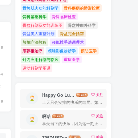
骨骼肌肉功能解剖学
骨科疾病的矫形按摩
骨科基础科学
骨科临床检查
骨盆解剖及功能训练图
骨盆肿瘤外科学
骨盆美人重整计划
骨盆完全指南
颅骶疗法教程
颅骶椎手法调理术
48
颅荐椎治疗
颅脑影像诊断学
预防医学
F
针刀应用解剖与临床
重症医学
运动解剖学图谱
44
主
Happy Go Lucky
关注
18
上天只会安排的快乐的结局。如果不快乐，说明还不是最后结局
啊哈
关注
享受当下的快乐，因为这一刻正是你的人生
70574897qq
关注