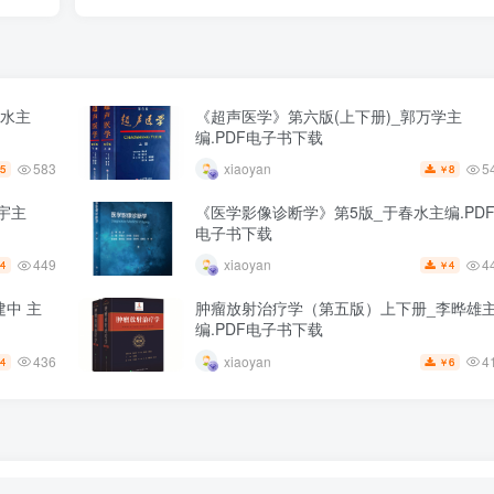
春水主
《超声医学》第六版(上下册)_郭万学主
编.PDF电子书下载
583
5
xiaoyan
5
8
￥
宇主
《医学影像诊断学》第5版_于春水主编.PD
电子书下载
449
4
xiaoyan
4
4
￥
中 主
肿瘤放射治疗学（第五版）上下册_李晔雄
编.PDF电子书下载
436
4
xiaoyan
4
6
￥