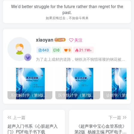
We’d better struggle for the future rather than regret for the
past.
如果后悔过去，不如奋斗将来
xiaoyan
关注
643
0
9
21.1W+
为了走上成材的道路，钢铁决不惋惜璀璨的钢花被遗弃
系统解剖学（第9版）丁文龙主编_人卫版教材.PDF电子书下载
医学统计学（第7版）李康主编_人卫版教材.PDF电子书下载
上一篇
下一篇
超声入门书系《心脏超声入
《超声掌中宝心血管系统》
门》PDF电子书下载
第2版_杨娅主编.PDF电子书