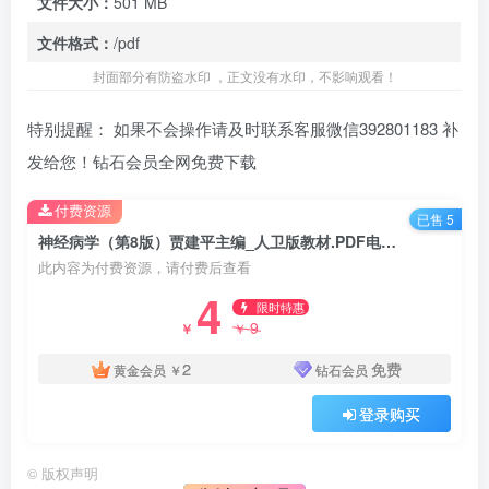
文件大小：
501 MB
文件格式：
/pdf
封面部分有防盗水印 ，正文没有水印，不影响观看！
特别提醒： 如果不会操作请及时联系客服微信392801183 补
发给您！钻石会员全网免费下载
付费资源
已售 5
神经病学（第8版）贾建平主编_人卫版教材.PDF电子书下载
此内容为付费资源，请付费后查看
4
限时特惠
9
￥
￥
2
免费
黄金会员
￥
钻石会员
登录购买
©
版权声明