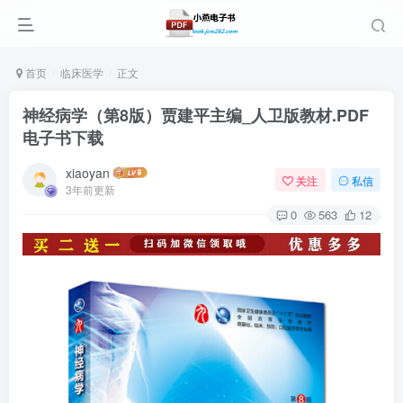
首页
临床医学
正文
神经病学（第8版）贾建平主编_人卫版教材.PDF
电子书下载
xiaoyan
关注
私信
3年前更新
0
563
12