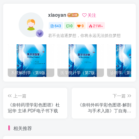
xiaoyan
关注
643
0
9
21W+
若不去追逐梦想，你将永远无法抓住梦想
系统解剖学（第9版）丁文龙主编_人卫版教材.PDF电子书下载
医学统计学（第7版）李康主编_人卫版教材.PDF电子书下载
上一篇
下一篇
《奈特药理学彩色图谱》杜
《奈特外科学彩色图谱-解剖
冠华 主译.PDF电子书下载
与手术入路》丁自海主
译.PDF电子书下载
相关推荐