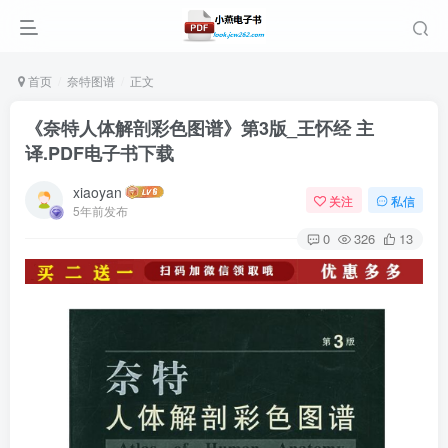
首页
奈特图谱
正文
《奈特人体解剖彩色图谱》第3版_王怀经 主
译.PDF电子书下载
xiaoyan
关注
私信
5年前发布
0
326
13