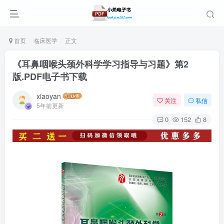
首页
临床医学
正文
《耳鼻咽喉头颈外科学学习指导与习题》第2
版.PDF电子书下载
xiaoyan
关注
私信
5年前更新
0
152
8