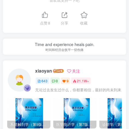
喜欢就支持一下吧
点赞
8
分享
收藏
Time and experience heals pain.
时间和经历会抚平一切伤痛
xiaoyan
关注
643
0
9
21.1W+
无论过去发生过什么，你都要相信，最好的尚未到来
系统解剖学（第9版）丁文龙主编_人卫版教材.PDF电子书下载
医学统计学（第7版）李康主编_人卫版教材.PDF电子书下载