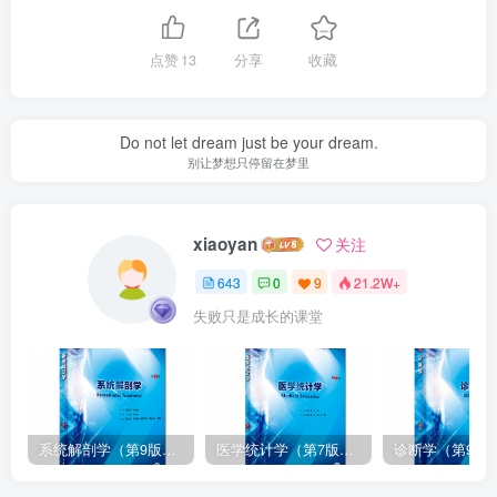
点赞
13
分享
收藏
Do not let dream just be your dream.
别让梦想只停留在梦里
xiaoyan
关注
643
0
9
21.2W+
失败只是成长的课堂
系统解剖学（第9版）丁文龙主编_人卫版教材.PDF电子书下载
医学统计学（第7版）李康主编_人卫版教材.PDF电子书下载