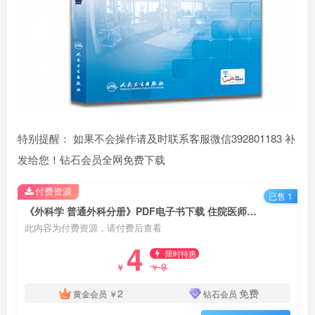
特别提醒： 如果不会操作请及时联系客服微信392801183 补
发给您！钻石会员全网免费下载
付费资源
已售 1
《外科学 普通外科分册》PDF电子书下载 住院医师规范化培训规划教材
此内容为付费资源，请付费后查看
4
限时特惠
9
￥
￥
2
免费
黄金会员
￥
钻石会员