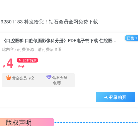
2801183 补发给您！钻石会员全网免费下载
已售 1
《口腔医学 口腔颌面影像科分册》PDF电子书下载 住院医师规范化培训规划教材
此内容为付费资源，请付费后查看
4
限时特惠
9
￥
￥
2
钻石会员
黄金会员
￥
免费
登录购买
版权声明