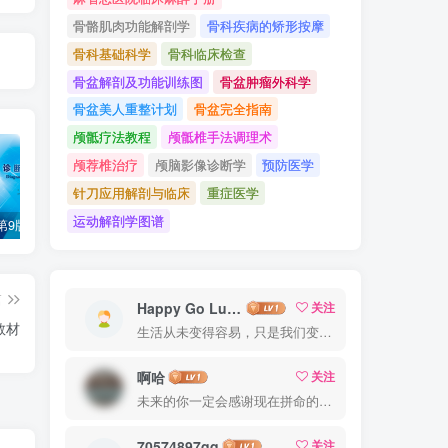
骨骼肌肉功能解剖学
骨科疾病的矫形按摩
骨科基础科学
骨科临床检查
骨盆解剖及功能训练图
骨盆肿瘤外科学
骨盆美人重整计划
骨盆完全指南
颅骶疗法教程
颅骶椎手法调理术
颅荐椎治疗
颅脑影像诊断学
预防医学
针刀应用解剖与临床
重症医学
运动解剖学图谱
诊断学（第9版）万学红主编_人卫版教材.PDF电子书下载
外科学（第9版）陈孝平主编_人卫版教材.PDF电子书下载
内科学（第9版）葛均波主编_人卫版教材.PDF电子书下载
篇
Happy Go Lucky
关注
教材
生活从未变得容易，只是我们变得更加坚强
啊哈
关注
未来的你一定会感谢现在拼命的自己
70574897qq
关注