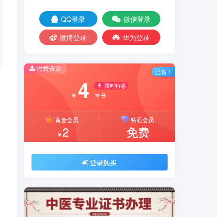
QQ登录
微信登录
微博登录
华为登录
付费资源
已售 1
4
限时特惠
9
￥
￥
黄金会员
钻石会员
2
免费
￥
登录购买