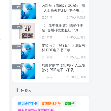
内科学（第9版）葛均波主编
TOP5
_人卫版教材.PDF电子书下
载
5年前
2470人已阅读
《尸体变化图鉴》陈禄仕主
TOP6
编_贵州科技出版社.PDF电
子书下载
3年前
2045人已阅读
传染病学（第9版）人卫版教
TOP7
材.PDF电子书下载
5年前
1885人已阅读
局部解剖学（第9版）人卫版
TOP8
教材.PDF电子书下载
5年前
1810人已阅读
标签云
默克诊疗手册
黄家驷外科学
麻醉学
麻省总医院临床麻醉手册