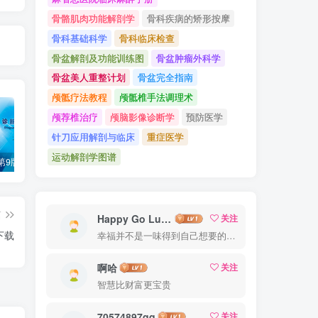
骨骼肌肉功能解剖学
骨科疾病的矫形按摩
骨科基础科学
骨科临床检查
骨盆解剖及功能训练图
骨盆肿瘤外科学
骨盆美人重整计划
骨盆完全指南
颅骶疗法教程
颅骶椎手法调理术
颅荐椎治疗
颅脑影像诊断学
预防医学
针刀应用解剖与临床
重症医学
运动解剖学图谱
诊断学（第9版）万学红主编_人卫版教材.PDF电子书下载
外科学（第9版）陈孝平主编_人卫版教材.PDF电子书下载
内科学（第9版）葛均波主编_人卫版教材.PDF电子书下载
篇
Happy Go Lucky
关注
下载
幸福并不是一味得到自己想要的，而是珍爱自己拥有的
啊哈
关注
智慧比财富更宝贵
70574897qq
关注