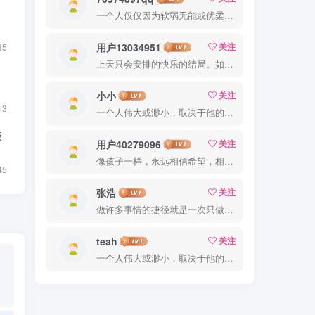
一个人仅仅因为软弱无能或优柔寡断就完全可能招致痛苦
用户13034951
关注
35
上天只会安排的快乐的结局。如果不快乐，说明还不是最后结局
小小
关注
13
一个人伟大或渺小，取决于他的意志力
版
用户40279096
关注
像孩子一样，永远相信希望，相信梦想
45
张浩
关注
做许多事情的捷径就是一次只做一件一件事
teah
关注
一个人伟大或渺小，取决于他的意志力