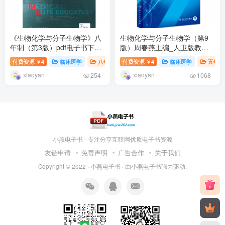
《生物化学与分子生物学》八
生物化学与分子生物学（第9
年制（第3版）pdf电子书下载
版）周春燕主编_人卫版教
扫描版医学电子书下载
材.PDF电子书下载
付费资源
4
临床医学
八年制教材
付费资源
4
临床医学
五年制
￥
￥
xiaoyan
xiaoyan
254
1068
小燕电子书 - 专注分享互联网优质电子书资源
友链申请
免责声明
广告合作
关于我们
Copyright © 2022 ·
小燕电子书
· 由
小燕电子书
强力驱动.