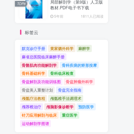
局部解剖学（第9版）人卫版
TOP8
教材.PDF电子书下载
5年前
1811人已阅读
标签云
默克诊疗手册
黄家驷外科学
麻醉学
麻省总医院临床麻醉手册
骨骼肌肉功能解剖学
骨科疾病的矫形按摩
骨科基础科学
骨科临床检查
骨盆解剖及功能训练图
骨盆肿瘤外科学
骨盆美人重整计划
骨盆完全指南
颅骶疗法教程
颅骶椎手法调理术
颅荐椎治疗
颅脑影像诊断学
预防医学
针刀应用解剖与临床
重症医学
运动解剖学图谱