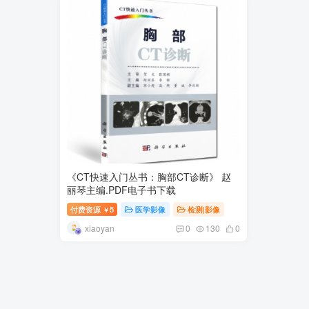
《CT快速入门丛书：胸部CT诊断》 赵
丽琴主编.PDF电子书下载
付费资源
5
医学影像
检测|影像
￥
xiaoyan
0
130
0