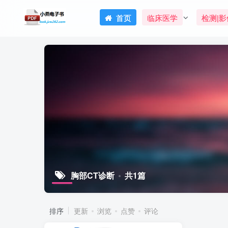
首页
临床医学
检测|影
胸部CT诊断
共1篇
排序
更新
浏览
点赞
评论