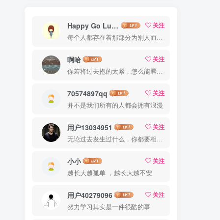
Happy Go Lucky
关注
每个人都存在着那部分为别人而活的自己
啊哈
关注
你若将过去抱的太紧，怎么能腾出手来拥抱现在？
70574897qq
关注
并不是我们所有的人都会拥有浪漫
用户13034951
关注
无论过去发生过什么，你都要相信，最好的尚未到来
小小
关注
越长大越孤单 ，越长大越不安
用户40279096
关注
努力学习其实是一件很酷的事