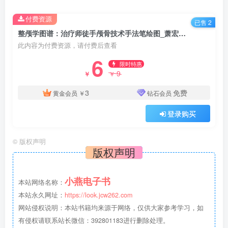
付费资源
已售 2
整颅学图谱：治疗师徒手颅骨技术手法笔绘图_萧宏裕.PDF电子书下载
此内容为付费资源，请付费后查看
6
限时特惠
9
￥
￥
3
免费
黄金会员
￥
钻石会员
登录购买
©
版权声明
版权声明
小燕电子书
本站网络名称：
本站永久网址：
https://look.jcw262.com
网站侵权说明：本站书籍均来源于网络，仅供大家参考学习，如
有侵权请联系站长微信：392801183进行删除处理。