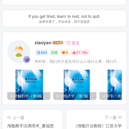
If you get tired, learn to rest, not to quit.
如果你累了，学会休息，而不是放弃
xiaoyan
关注
643
0
9
21.1W+
有时候，我们并不是在等什么人或什么事。我们只是在静待岁月改变自己
系统解剖学（第9版）丁文龙主编_人卫版教材.PDF电子书下载
医学统计学（第7版）李康主编_人卫版教材.PDF电子书下载
上一篇
下一篇
颅骶椎手法调理术_董福慧
《颅骶疗法教程》江苏大学