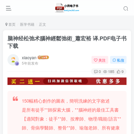
首页
医学书籍
正文
脑神经松弛术腦神經鬆弛術_蕭宏裕 译.PDF电子书
下载
xiaoyan
关注
私信
5年前发布
0
185
9
150幅精心創作的圖表，簡明洗練的文字敘述
是所有徒手**師探索大腦，**腦神經的最佳工具書
【適閱對象：徒手**師、按摩師、物理/職能/語言**
師、骨病學醫師、整骨**師、瑜珈老師、所有健康