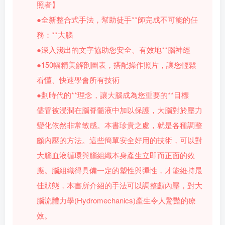
照者】
●全新整合式手法，幫助徒手**師完成不可能的任
務：**大腦
●深入淺出的文字協助您安全、有效地**腦神經
●150幅精美解剖圖表，搭配操作照片，讓您輕鬆
看懂、快速學會所有技術
●劃時代的**理念，讓大腦成為您重要的**目標
儘管被浸潤在腦脊髓液中加以保護，大腦對於壓力
變化依然非常敏感。本書珍貴之處，就是各種調整
顱內壓的方法。這些簡單安全好用的技術，可以對
大腦血液循環與腦組織本身產生立即而正面的效
應。腦組織得具備一定的塑性與彈性，才能維持最
佳狀態，本書所介紹的手法可以調整顱內壓，對大
腦流體力學(Hydromechanics)產生令人驚豔的療
效。