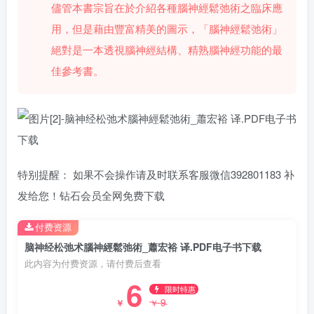
儘管本書宗旨在於介紹各種腦神經鬆弛術之臨床應
用，但是藉由豐富精美的圖示，「腦神經鬆弛術」
絕對是一本透視腦神經結構、精熟腦神經功能的最
佳參考書。
特别提醒： 如果不会操作请及时联系客服微信392801183 补
发给您！钻石会员全网免费下载
付费资源
脑神经松弛术腦神經鬆弛術_蕭宏裕 译.PDF电子书下载
此内容为付费资源，请付费后查看
6
限时特惠
9
￥
￥