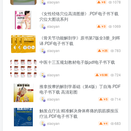
1078
xiaoyan
6
￥
《女性经络穴位高清图册》.PDF电子书下载
穴位大图说系列
1069
xiaoyan
3
￥
《骨关节功能解剖学》原书第7版全3册_刘晖
译.PDF电子书下载
783
xiaoyan
25
￥
中医十三五规划教材电子版pdf电子书下载
724
xiaoyan
9.99
￥
推拿按摩的解剖学基础（第4版）丁自海.PDF
电子书下载 高清彩图
714
xiaoyan
5
￥
触发点疗法:精准解决身体疼痛的肌筋膜按压
疗法.PDF电子书下载
683
xiaoyan
4
￥