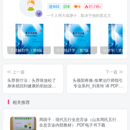
643
0
9
21.1W+
一个人伟大或渺小，取决于他的意志力
系统解剖学（第9版）丁文龙主编_人卫版教材.PDF电子书下载
医学统计学（第7版）李康主编_人卫版教材.PDF电子书下载
上一篇
下一篇
头荐骨疗法：头荐骨放松了
头颈部疼痛-按摩治疗师指引
身体就回到健康的初始设
专业系列_刘美玲 译.PDF电
定.PDF电子书下载
子书下载
相关推荐
周国子：现代五行全息舌诊（山东周氏五行
全息舌诊内部教材）.PDF电子书下载