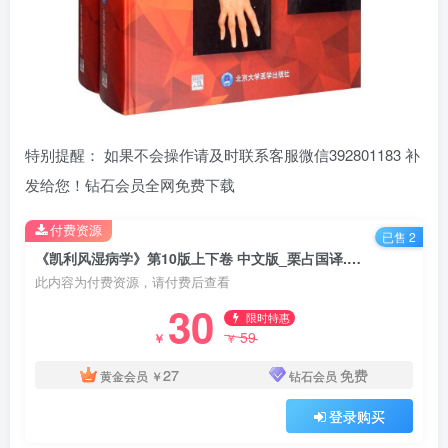
特别提醒： 如果不会操作请及时联系客服微信392801183 补
发给您！钻石会员全网免费下载
付费资源
已售 2
《凯利风湿病学》第10版上下卷 中文版_栗占国译.PDF电子书下载
此内容为付费资源，请付费后查看
30
限时特惠
59
￥
￥
27
免费
黄金会员
￥
钻石会员
登录购买