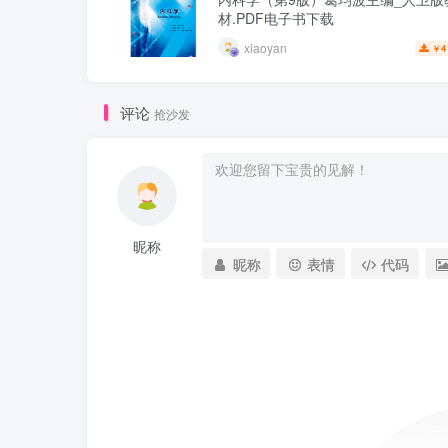
材.PDF电子书下载
xiaoyan
4
￥
评论
抢沙发
昵称
昵称
表情
代码