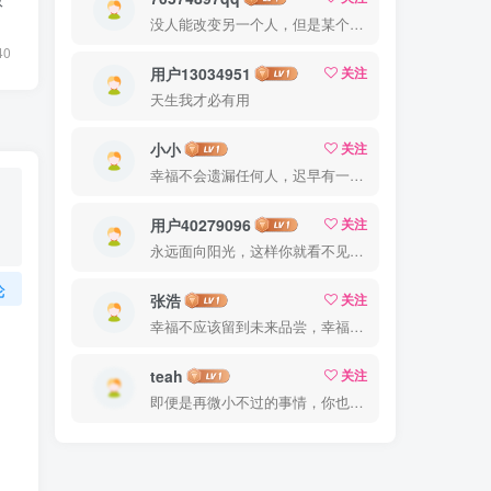
没人能改变另一个人，但是某个人能成为一个人改变的原因
40
用户13034951
关注
天生我才必有用
小小
关注
幸福不会遗漏任何人，迟早有一天它会找到你
用户40279096
关注
永远面向阳光，这样你就看不见阴影了
论
张浩
关注
幸福不应该留到未来品尝，幸福是你专门为当下的自己所准备的
teah
关注
即便是再微小不过的事情，你也要用心去做。这就是成功的秘密