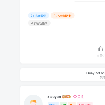
临床医学
八年制教材
# 实验动物学
点赞
7
I may not be 
我
xiaoyan
关注
643
0
9
21.1W+