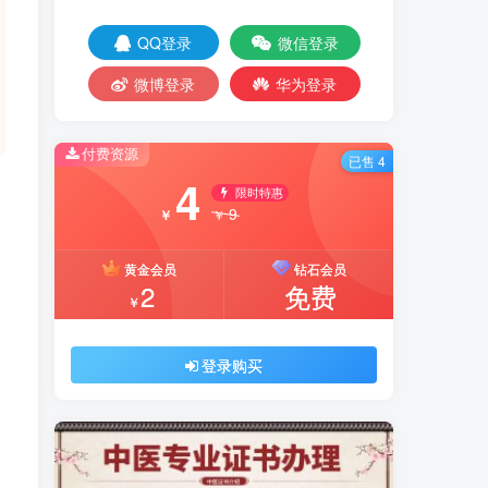
QQ登录
微信登录
微博登录
华为登录
付费资源
已售 4
4
限时特惠
9
￥
￥
黄金会员
钻石会员
2
免费
￥
登录购买