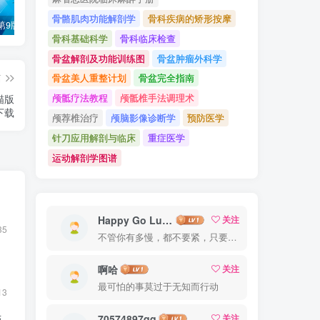
骨骼肌肉功能解剖学
骨科疾病的矫形按摩
诊断学（第9版）万学红主编_人卫版教材.PDF电子书下载
外科学（第9版）陈孝平主编_人卫版教材.PDF电子书下载
内科学（第9版）葛均波主编_人卫版教材.PDF电子书下载
骨科基础科学
骨科临床检查
骨盆解剖及功能训练图
骨盆肿瘤外科学
篇
骨盆美人重整计划
骨盆完全指南
颅骶疗法教程
颅骶椎手法调理术
描版
下载
颅荐椎治疗
颅脑影像诊断学
预防医学
针刀应用解剖与临床
重症医学
运动解剖学图谱
Happy Go Lucky
关注
35
不管你有多慢，都不要紧，只要你有决心，你最终都会到达想去的地方
啊哈
关注
最可怕的事莫过于无知而行动
13
70574897qq
关注
版