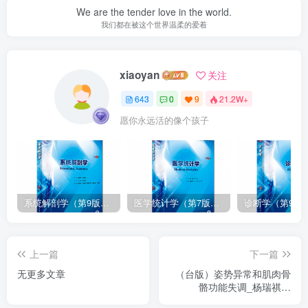
We are the tender love in the world.
我们都在被这个世界温柔的爱着
xiaoyan
关注
643
0
9
21.2W+
愿你永远活的像个孩子
系统解剖学（第9版）丁文龙主编_人卫版教材.PDF电子书下载
医学统计学（第7版）李康主编_人卫版教材.PDF电子书下载
上一篇
下一篇
无更多文章
（台版）姿势异常和肌肉骨
骼功能失调_杨瑞祺翻
译.PDF电子书下载