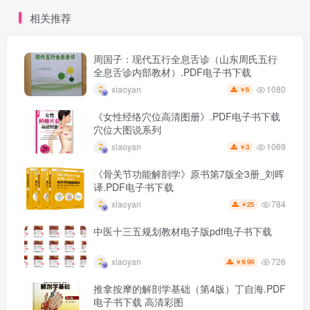
相关推荐
周国子：现代五行全息舌诊（山东周氏五行
全息舌诊内部教材）.PDF电子书下载
1080
xiaoyan
6
￥
《女性经络穴位高清图册》.PDF电子书下载
穴位大图说系列
1069
xiaoyan
3
￥
《骨关节功能解剖学》原书第7版全3册_刘晖
译.PDF电子书下载
784
xiaoyan
25
￥
中医十三五规划教材电子版pdf电子书下载
726
xiaoyan
9.99
￥
推拿按摩的解剖学基础（第4版）丁自海.PDF
电子书下载 高清彩图