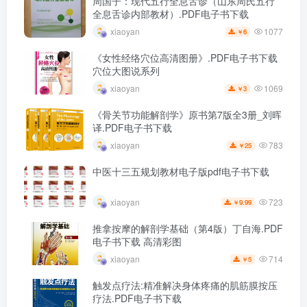
周国子：现代五行全息舌诊（山东周氏五行
全息舌诊内部教材）.PDF电子书下载
1077
xiaoyan
6
￥
《女性经络穴位高清图册》.PDF电子书下载
穴位大图说系列
1069
xiaoyan
3
￥
《骨关节功能解剖学》原书第7版全3册_刘晖
译.PDF电子书下载
783
xiaoyan
25
￥
中医十三五规划教材电子版pdf电子书下载
723
xiaoyan
9.99
￥
推拿按摩的解剖学基础（第4版）丁自海.PDF
电子书下载 高清彩图
714
xiaoyan
5
￥
触发点疗法:精准解决身体疼痛的肌筋膜按压
疗法.PDF电子书下载