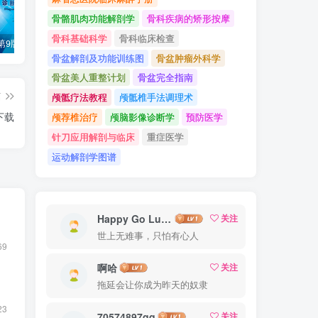
骨骼肌肉功能解剖学
骨科疾病的矫形按摩
骨科基础科学
骨科临床检查
诊断学（第9版）万学红主编_人卫版教材.PDF电子书下载
外科学（第9版）陈孝平主编_人卫版教材.PDF电子书下载
内科学（第9版）葛均波主编_人卫版教材.PDF电子书下载
骨盆解剖及功能训练图
骨盆肿瘤外科学
骨盆美人重整计划
骨盆完全指南
篇
颅骶疗法教程
颅骶椎手法调理术
下载
颅荐椎治疗
颅脑影像诊断学
预防医学
针刀应用解剖与临床
重症医学
运动解剖学图谱
Happy Go Lucky
关注
世上无难事，只怕有心人
69
啊哈
关注
拖延会让你成为昨天的奴隶
23
70574897qq
关注