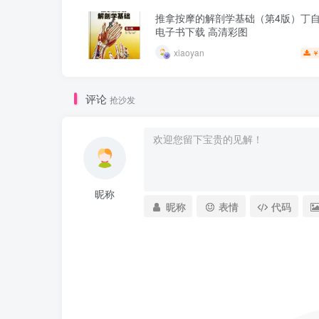
推拿按摩的解剖学基础（第4版）丁自海
电子书下载 高清彩图
xiaoyan
￥
评论
抢沙发
昵称
昵称
表情
代码