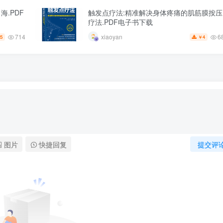
.PDF
触发点疗法:精准解决身体疼痛的肌筋膜按压
疗法.PDF电子书下载
714
6
xiaoyan
5
4
￥
图片
快捷回复
提交评