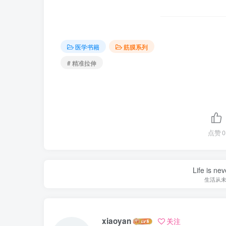
医学书籍
筋膜系列
# 精准拉伸
点赞
0
Life is nev
生活从
xiaoyan
关注