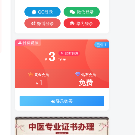
QQ登录
微信登录
微博登录
华为登录
付费资源
已售 1
3
限时特惠
6
￥
￥
黄金会员
钻石会员
1
免费
￥
登录购买