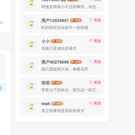
即便是再微小不过的事情，你也要用心去做。这就是成功的秘密
用户13034951
关注
83
时间和经历会抚平一切伤痛
小小
关注
失败只是成长的课堂
用户40279096
关注
我只愿面朝大海，春暖花开
张浩
关注
论
享受当下的快乐，因为这一刻正是你的人生
teah
关注
真正的梦就是现实的彼岸