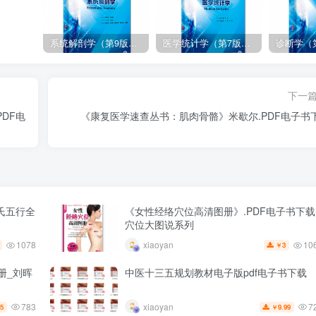
系统解剖学（第9版）丁文龙主编_人卫版教材.PDF电子书下载
医学统计学（第7版）李康主编_人卫版教材.PDF电子书下载
下一
DF电
《康复医学速查丛书：肌肉骨骼》米歇尔.PDF电子书
氏五行全
《女性经络穴位高清图册》.PDF电子书下载
穴位大图说系列
1078
10
xiaoyan
3
￥
册_刘晖
中医十三五规划教材电子版pdf电子书下载
783
7
xiaoyan
5
9.99
￥