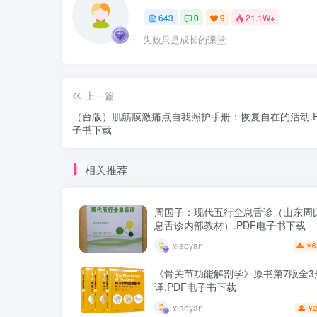
643
0
9
21.1W+
失败只是成长的课堂
上一篇
（台版）肌筋膜激痛点自我照护手册：恢复自在的活动.P
子书下载
相关推荐
周国子：现代五行全息舌诊（山东周
息舌诊内部教材）.PDF电子书下载
xiaoyan
6
￥
《骨关节功能解剖学》原书第7版全3
译.PDF电子书下载
xiaoyan
2
￥